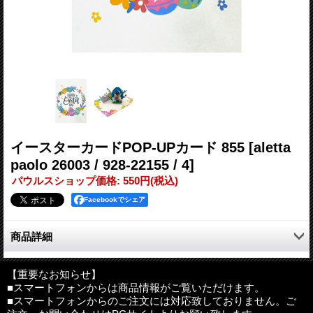
イースターカードPOP-UPカード 855
[aletta
paolo 26003 / 928-22155 / 4]
パウルスショップ価格
:
550円
(税込)
Facebookでシェア
商品詳細
ベトナム・ハノイよりイースターカード（POP-UP）が入荷。
かわいらしいウサギとカラフルなたまご、森でのエッグハントを
【重要なお知らせ】
■スマートフォンからは商品情報がご覧いただけます。
イメージしたカードです。
■スマートフォンからのご注文には対応致しておりません。ご