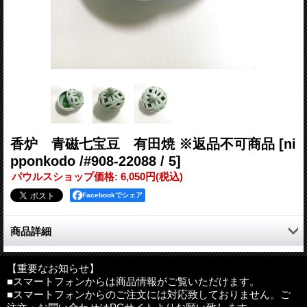
香炉 青磁七宝豆 有田焼 ※返品不可商品
[ni
pponkodo /#908-22088 / 5]
パウルスショップ価格
:
6,050円
(税込)
Facebookでシェア
商品詳細
七宝柄の小ぶりな香炉。
香をこれからはじめられる方にも気軽にお使いいただける人気の
【重要なお知らせ】
■スマートフォンからは商品情報がご覧いただけます。
商品です。
■スマートフォンからのご注文には対応致しておりません。ご