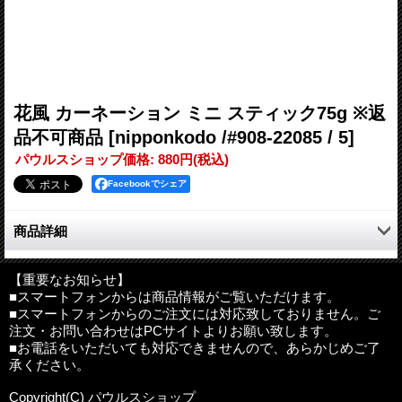
花風 カーネーション ミニ スティック75g ※返
品不可商品
[nipponkodo /#908-22085 / 5]
パウルスショップ価格
:
880円
(税込)
Facebookでシェア
商品詳細
贈り物として古より世界中で親しまれてきたカーネーションの明
るく落ち着いたシルキーフローラルの香りです。
【重要なお知らせ】
■スマートフォンからは商品情報がご覧いただけます。
小さな香炉でも使いやすい短いサイズ。
■スマートフォンからのご注文には対応致しておりません。ご
注文・お問い合わせはPCサイトよりお願い致します。
＜煙の少ないお線香＞
■お電話をいただいても対応できませんので、あらかじめご了
煙が少なく、換気がしづらいお部屋でも使いやすいお線香です。
承ください。
かぐわしい香りでありながら、煙はほんのり。
日々の暮らしにやさしく寄り添うような使い心地です。
Copyright(C) パウルスショップ