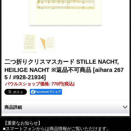
二つ折りクリスマスカード STILLE NACHT,
HEILIGE NACHT ※返品不可商品
[aihara 267
5 / #928-21934]
パウルスショップ価格
:
770円
(税込)
Facebookでシェア
商品詳細
オリジナルクラウンミルが作っている銅版印刷の上品なクリスマ
スカードです。
【重要なお知らせ】
■スマートフォンからは商品情報がご覧いただけます。
伝統的なクリスマスモチーフをエングレイビング（銅版印刷）の