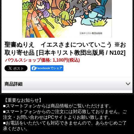
聖書ぬりえ イエスさまについていこう ※お
取り寄せ品
[日本キリスト教団出版局 / N102]
パウルスショップ価格
:
1,100円
(税込)
Facebookでシェア
商品詳細
「モーセと割れた海」「魚のなかのヨナ」「カナの結婚式」「聖
霊降臨」など、聖書における22の名場面のぬりえを収録。それぞ
【重要なお知らせ】
■スマートフォンからは商品情報がご覧いただけます。
れのシーンが、イキイキとしたイラストで描かれています。幼稚
■スマートフォンからのご注文には対応致しておりません。ご
園やCSのお子さまのみならず、大人の方にもおすすめの一冊。
注文・お問い合わせはPCサイトよりお願い致します。
■お電話をいただいても対応できませんので、あらかじめご了
判型：B5判 並製
承ください。
ページ数：48ページ