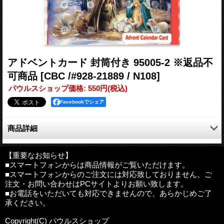
アドベントカード 封筒付き 95005-2 ※返品不
可商品
[CBC /#928-21889 / N108]
パウルスショップ価格
:
550円
(税込)
Facebookでシェア
商品詳細
クリスマスを迎えるための定番アイテムのひとつ。
グリーティングカードタイプのアドベントカレンダーです。
【重要なお知らせ】
■スマートフォンからは商品情報がご覧いただけます。
毎日、開ける行為が楽しいので、アドベントカードを一足早く、
■スマートフォンからのご注文には対応致しておりません。ご
もうひとつのクリスマスプレゼントにする方も多いそうです。
注文・お問い合わせはPCサイトよりお願い致します。
■お電話をいただいても対応できませんので、あらかじめご了
サイズ：約18cm×13cm（カード）、約20cm×14cm（封筒）
承ください。
その他：封筒付き（赤）
輸入国：北アイルランド
Copyright(C) パウルスショップ