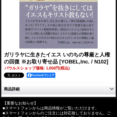
ガリラヤに生きたイエス いのちの尊厳と人権
の回復 ※お取り寄せ品
[YOBEL,Inc. / N102]
パウルスショップ価格
:
1,650円
(税込)
Facebookでシェア
商品詳細
イエスが生まれ育ち、民と共に暮らし、「神の国運動」の場とな
った「ガリラヤ」、その地に焦点を当てて聖書を捉え直す渾身の
【重要なお知らせ】
■スマートフォンからは商品情報がご覧いただけます。
「キリスト教解体新書」。〈歴史のイエス〉と〈信仰のキリス
■スマートフォンからのご注文には対応致しておりません。ご
ト〉との間にある剥離を明示してキリスト教最大の問題を乗り越