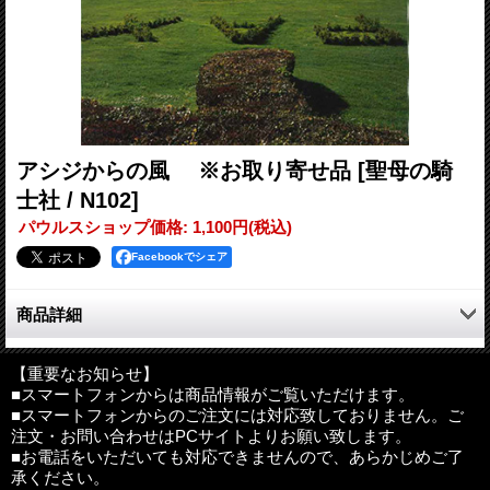
アシジからの風 ※お取り寄せ品
[聖母の騎
士社 / N102]
パウルスショップ価格
:
1,100円
(税込)
Facebookでシェア
商品詳細
人が場所を造るのでしょうか。場所が人を造るのでしょうか。ア
シジという町がフランチェスコを造ったことは確かです。また、
【重要なお知らせ】
■スマートフォンからは商品情報がご覧いただけます。
聖フランシスコが今のアシジを造ったことも確かです。そして、
■スマートフォンからのご注文には対応致しておりません。ご
そのアシジの町がホァイ神父様を育てる中で生まれたのがこの本
注文・お問い合わせはPCサイトよりお願い致します。
です。
■お電話をいただいても対応できませんので、あらかじめご了
承ください。
アシジの風を受けた皆さん一人ひとりにおいて、ホァイ神父様の