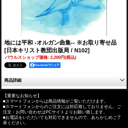
地には平和 -オルガン曲集-- ※お取り寄せ品
[日本キリスト教団出版局 / N102]
パウルスショップ価格
:
2,200円
(税込)
Facebookでシェア
商品詳細
被爆・敗戦80年に寄せて、平和への祈りをこめたライフワーク
【重要なお知らせ】
■スマートフォンからは商品情報がご覧いただけます。
広島で生まれ育ったオルガニストによる8編。タイトルの原曲
■スマートフォンからのご注文には対応致しておりません。ご
「Let There Be Peace on Earth」は「わたしから平和を」との祈
注文・お問い合わせはPCサイトよりお願い致します。
りをこめて1955年に米国で生まれ、世界で歌われている賛美歌。
■お電話をいただいても対応できませんので、あらかじめご了
「それ行けカープ」は、原爆からの復興の思いに溢れ、魂を揺さ
承ください。
ぶる。全て足鍵盤付き。