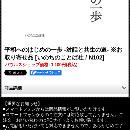
平和へのはじめの一歩 -対話と共生の道- ※お
取り寄せ品
[いのちのことば社 / N102]
パウルスショップ価格
:
1,100円
(税込)
Facebookでシェア
商品詳細
目の前の人が「だれ」かがわからないとき、人は相手に対して恐
れを抱く――ますます多様化する社会の中で、共に生きていくた
【重要なお知らせ】
■スマートフォンからは商品情報がご覧いただけます。
めに何ができるのか。「自分の名を告げる」「相手の名を呼ぶ」
■スマートフォンからのご注文には対応致しておりません。ご
など身近な人との間で「私」ができることから、平和への一歩を
注文・お問い合わせはPCサイトよりお願い致します。
踏み出すことを試みる。
■お電話をいただいても対応できませんので、あらかじめご了