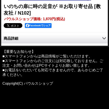
いのちの扉に時の足音が ※お取り寄せ品
[教
友社 / N102]
パウルスショップ価格
:
1,870円
(税込)
Facebookでシェア
商品詳細
人は物音がすると、おのずと耳を傾けます。耳だけではなく心も
向けるのです。色や形が心を和ますように、音やリズムも安らか
【重要なお知らせ】
■スマートフォンからは商品情報がご覧いただけます。
な世界へと誘います。心を惹き付けてやまない美の世界、それは
■スマートフォンからのご注文には対応致しておりません。ご
人の心を豊かにします。 奇しくも聖年を祝う年に、第三集の
注文・お問い合わせはPCサイトよりお願い致します。
『いのちの扉に時の足音が』を出版する運びとなりました。光を
■お電話をいただいても対応できませんので、あらかじめご了
受けたいのちの扉に、希望の足音が響いてまいります。聖書に
承ください。
は、人間は神に似せて創られた（『創世記』一章）と記されてい
ます。人間は神のいのちの息吹きをうけ、豊かさや偉大さ、美し
Copyright(C) パウルスショップ
さを生きている被造物であります。 （「時の足音に心澄ませて
――あとがきによせて――」より）
第一部 浦田カズ代 絵画作品集
第二部 詩集 いのちの扉に時の足音が