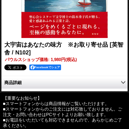
大宇宙はあなたの味方 ※お取り寄せ品
[英智
舎 / N102]
パウルスショップ価格
:
1,980円
(税込)
Facebookでシェア
商品詳細
聖心会シスターで文学博士の鈴木秀子氏が贈る、至極の格言＆ポ
エム集。
【重要なお知らせ】
■スマートフォンからは商品情報がご覧いただけます。
今この一瞬をいきいきと生きたいと願うあなたの背中を、たくさ
■スマートフォンからのご注文には対応致しておりません。ご
んの愛で後押しします。いろどり鮮やかな四季の風景画ととも
注文・お問い合わせはPCサイトよりお願い致します。
に、ページをめくるごとに現れる至極の感動をあなたに。
■お電話をいただいても対応できませんので、あらかじめご了
幸福とは「いいな」と感じる時間を長く持つことです。
承ください。
知らないうちに誰かの役に立っていることこそ、大きな喜びで