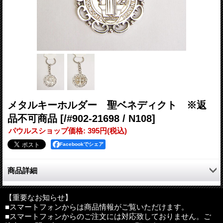
メタルキーホルダー 聖ベネディクト ※返
品不可商品
[/#902-21698 / N108]
パウルスショップ価格
:
395円
(税込)
Facebookでシェア
商品詳細
メタル製の聖ベネディクトのキーホルダーです。
【重要なお知らせ】
■スマートフォンからは商品情報がご覧いただけます。
■スマートフォンからのご注文には対応致しておりません。ご
サイズ：縦約32mm×横33mm（金具を含めると約90mm）