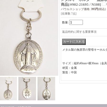
商品
[
/#902-21695 / N108
]
パウルスショップ価格
:
395円
(税込)
[在庫数 7点]
数量
:
返品特約に関する重要事項
メタル製の無原罪の聖母キーホル
サイズ：縦約40mm×横30mm（金
材質：金属
製造：中国