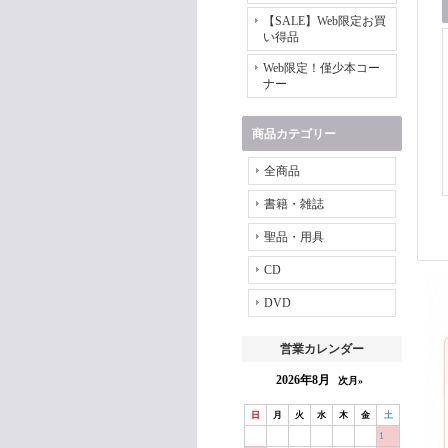
【SALE】Web限定お買
い得品
Web限定！僅少本コー
ナー
商品カテゴリー
全商品
書籍・雑誌
聖品・用具
CD
DVD
営業カレンダー
2026年8月
次月»
日
月
火
水
木
金
土
1