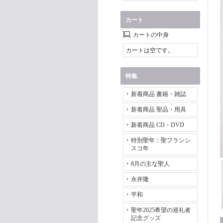
カート
カートの中身
カートは空です。
特集
新着商品 書籍・雑誌
新着商品 聖品・用具
新着商品 CD・DVD
特別聖年：聖フランシ
スコ年
8月の主な聖人
永井隆
平和
聖年2025希望の巡礼者
記念グッズ