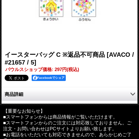
イースターバッグ C ※返品不可商品
[AVACO /
#21657 / 5]
パウルスショップ価格
:
297円
(税込)
Facebookでシェア
商品詳細
イースター・エッグを届ける小さなバッグができました。
バッグにゆで卵を入れるだけで素敵なプレゼントになります。
【重要なお知らせ】
■スマートフォンからは商品情報がご覧いただけます。
復活の喜び伝える5つのデザイン。バッグには聖句カードや小さ
■スマートフォンからのご注文には対応致しておりません。ご
なメッセージを入れることもできます。
注文・お問い合わせはPCサイトよりお願い致します。
卵アレルギーの方には小さなプレゼントを入れて、イースターの
■お電話をいただいても対応できませんので、あらかじめご了
おとずれを届けてみてはいかがでしょう？