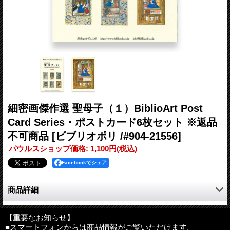
細密画傑作選 聖母子（１）BiblioArt Post
Card Series・ポストカード6枚セット ※返品
不可商品
[ビブリオポリ /#904-21556]
パウルスショップ価格
:
1,100円
(税込)
Facebookでシェア
商品詳細
ビブリオポリが、独自の視点で選んだ、
世界各国のアート作品を高品質・高精細に復刻して皆様にお届け
【重要なお知らせ】
■スマートフォンからは商品情報がご覧いただけます。
!