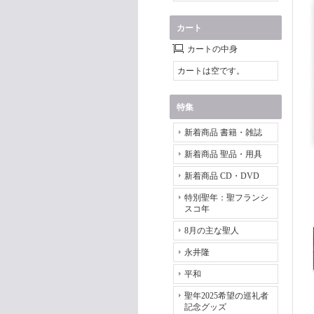
カート
カートの中身
カートは空です。
特集
新着商品 書籍・雑誌
新着商品 聖品・用具
新着商品 CD・DVD
特別聖年：聖フランシ
スコ年
8月の主な聖人
永井隆
平和
聖年2025希望の巡礼者
記念グッズ