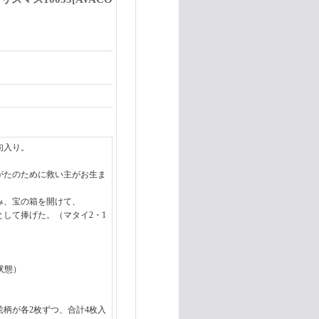
句入り。
がたのために救い主がお生ま
み、宝の箱を開けて、
て捧げた。（マタイ2・1
の状態）
絵柄が各2枚ずつ、合計4枚入