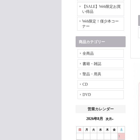
【SALE】Web限定お買
い得品
Web限定！僅少本コー
ナー
商品カテゴリー
全商品
書籍・雑誌
聖品・用具
CD
DVD
営業カレンダー
2026年8月
次月»
日
月
火
水
木
金
土
1