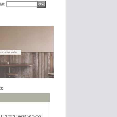
検索
:
35
リスマス10035
[
AVACO