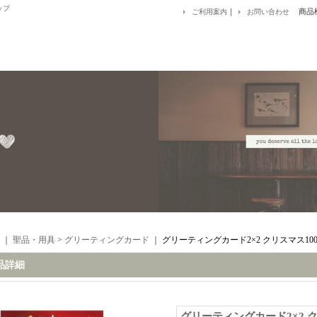
ップ
｜
商品
ご利用案内
お問い合わせ
｜
聖品・用具
>
グリーティングカード
｜
グリーティングカード2×2 クリスマス100
品詳細
グリーティングカード2×2 ク