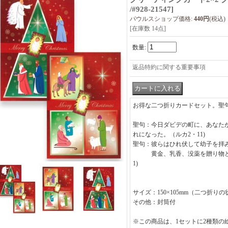
/#928-21547
]
パウルスショップ価格
:
440円
(税込)
[在庫数 14点]
数量
:
返品特約に関する重要事項
お得な二つ折りカードセット。聖
聖句：今日ダビデの町に、あなた
れになった。（ルカ2・11)
聖句：彼らはひれ伏して幼子を拝
黄金、乳香、没薬を贈り物とし
1)
サイズ：150×105mm（二つ折り
その他：封筒付
※この商品は、1セットに2種類の