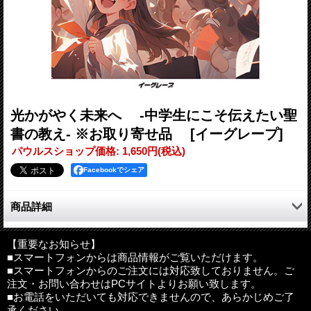
光かがやく未来へ -中学生にこそ伝えたい聖
書の教え- ※お取り寄せ品
[イーグレープ]
パウルスショップ価格
:
1,650円
(税込)
Facebookでシェア
商品詳細
ボーイスカウトの設立、ミッションスクール中等科の聖書教師、
「中学生聖書クラブ」の創設など、中学生伝道と聖書教育にその
【重要なお知らせ】
■スマートフォンからは商品情報がご覧いただけます。
生涯をかけて打ち込んできた牧師が、論理的、聖書的に語る中学
■スマートフォンからのご注文には対応致しておりません。ご
生教育のガイドブック的入門書。「自我の形成期」であり「第二
注文・お問い合わせはPCサイトよりお願い致します。
次反抗期」でもある中学生に対し、キリスト教信仰を基盤としな
■お電話をいただいても対応できませんので、あらかじめご了
がらカウンセラーやメンターとしての視点やノウハウも採用し、
承ください。