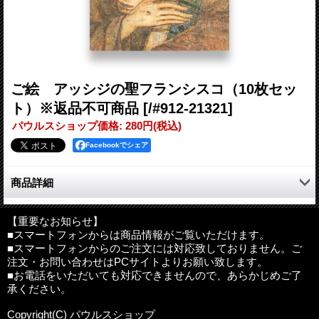
ご絵 アッシジの聖フランシスコ（10枚セッ
ト）※返品不可商品
[/#912-21321]
パウルスショップ価格
:
280円
(税込)
Facebookでシェア
商品詳細
イタリア製の聖画「アッシジの聖フランシスコ」のご絵。
【重要なお知らせ】
■スマートフォンからは商品情報がご覧いただけます。
裏は無地で、プレゼントに添えたり、一言書いてメッセージカー
■スマートフォンからのご注文には対応致しておりません。ご
ドとして、お使いいただけます。
注文・お問い合わせはPCサイトよりお願い致します。
■お電話をいただいても対応できませんので、あらかじめご了
10枚組となります（数量を「1」にすると、同絵柄のご絵が10
承ください。
枚。数量を「2」にすると、同絵柄のご絵が20枚となります）
Copyright(C) パウルスショップ