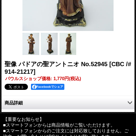
聖像 パドアの聖アントニオ No.52945
[CBC /#
914-21217]
パウルスショップ価格
:
1,770円
(税込)
Facebookでシェア
商品詳細
北アイルランド直輸入。パドアの聖アントニオ像。
【重要なお知らせ】
■スマートフォンからは商品情報がご覧いただけます。
サイズ：高さ約13cm、横幅約4cm、奥行約3.8cm
■スマートフォンからのご注文には対応致しておりません。ご
素材：レジン（合成樹脂）