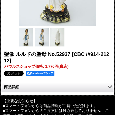
聖像 ルルドの聖母 No.52937
[CBC /#914-212
12]
パウルスショップ価格
:
1,770円
(税込)
Facebookでシェア
商品詳細
北アイルランド直輸入。ルルドの聖母像。
【重要なお知らせ】
■スマートフォンからは商品情報がご覧いただけます。
サイズ：高さ約12.5cm、横幅約4.5cm、奥行約4.5cm
■スマートフォンからのご注文には対応致しておりません。ご
素材：レジン（合成樹脂）