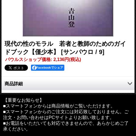
現代の性のモラル 若者と教師のためのガイ
ドブック【僅少本】
[サンパウロ / 9]
パウルスショップ価格
:
2,136円
(税込)
Facebookでシェア
商品詳細
●主な目次
はじめに
【重要なお知らせ】
■スマートフォンからは商品情報がご覧いただけます。
序論 日本人と性のモラル-伝統的に性のモラルは好まれない
■スマートフォンからのご注文には対応致しておりません。ご
第１部 基本問題
注文・お問い合わせはPCサイトよりお願い致します。
１．性とは何か-気がつかないいろいろな面がある
■お電話をいただいても対応できませんので、あらかじめご了
２．人間と性-人間にとっての性を考えなければならない
承ください。
３．聖書と性-聖書は性をよいものとしている