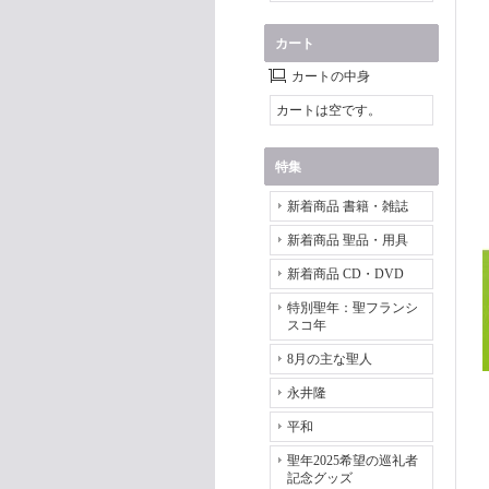
カート
カートの中身
カートは空です。
特集
新着商品 書籍・雑誌
新着商品 聖品・用具
新着商品 CD・DVD
特別聖年：聖フランシ
スコ年
8月の主な聖人
永井隆
平和
聖年2025希望の巡礼者
記念グッズ