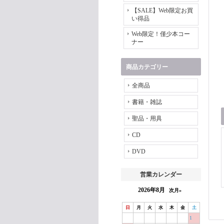
【SALE】Web限定お買
い得品
Web限定！僅少本コー
ナー
商品カテゴリー
全商品
書籍・雑誌
聖品・用具
CD
DVD
営業カレンダー
2026年8月
次月»
日
月
火
水
木
金
土
1