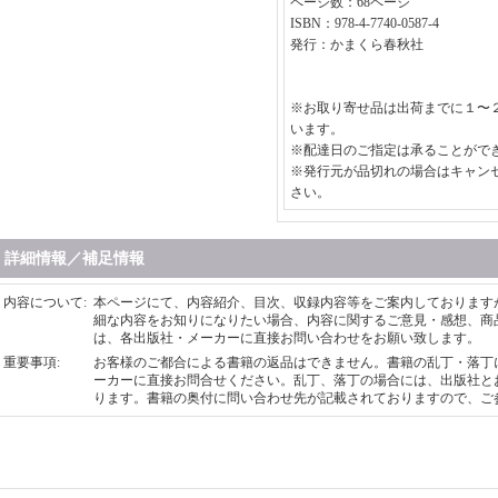
ページ数：68ページ
ISBN：978-4-7740-0587-4
発行：かまくら春秋社
※お取り寄せ品は出荷までに１〜
います。
※配達日のご指定は承ることがで
※発行元が品切れの場合はキャン
さい。
詳細情報／補足情報
内容について
:
本ページにて、内容紹介、目次、収録内容等をご案内しております
細な内容をお知りになりたい場合、内容に関するご意見・感想、商
は、各出版社・メーカーに直接お問い合わせをお願い致します。
重要事項
:
お客様のご都合による書籍の返品はできません。書籍の乱丁・落丁
ーカーに直接お問合せください。乱丁、落丁の場合には、出版社と
ります。書籍の奥付に問い合わせ先が記載されておりますので、ご