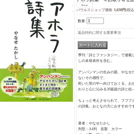
パウルスショップ価格
:
1,650円
(税込
数量
:
返品特約に関する重要事項
季刊「詩とファンタジー」で連載
しの未発表作を含む。
アンパンマンの生みの親、やなせた
ないその感性で、
乾いた世の中へ向けておくる、お
わりと心に沁みる30篇超の詩と絵
ちょっと考えさせられて、フフフ
の詩集。おとなの方におすすめで
著者：やなせたかし
判型：A4判 並製 カラー