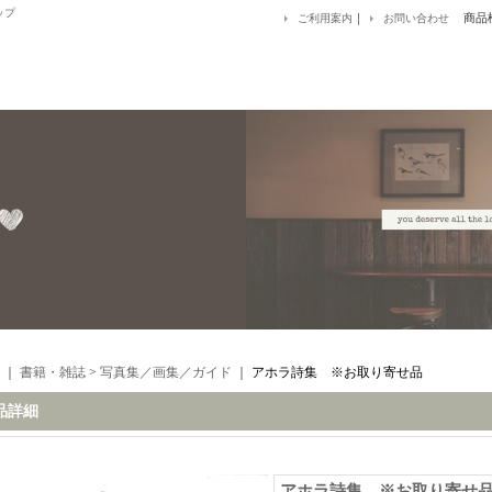
ップ
｜
商品
ご利用案内
お問い合わせ
｜
書籍・雑誌
>
写真集／画集／ガイド
｜
アホラ詩集 ※お取り寄せ品
品詳細
アホラ詩集 ※お取り寄せ