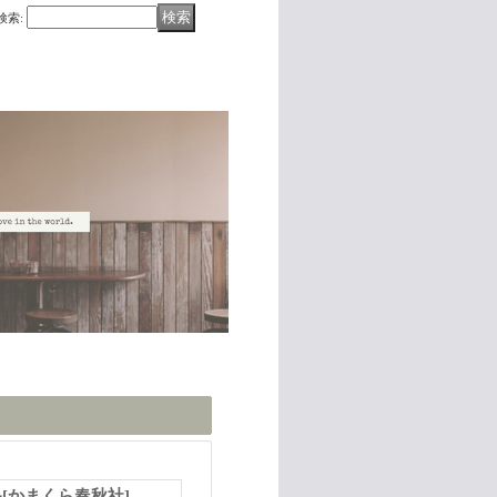
検索
:
品
[
かまくら春秋社
]