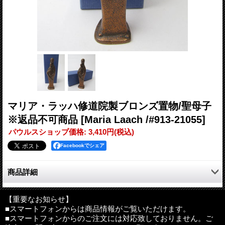
マリア・ラッハ修道院製ブロンズ置物/聖母子
※返品不可商品
[Maria Laach /#913-21055]
パウルスショップ価格
:
3,410円
(税込)
Facebookでシェア
商品詳細
マリア・ラッハ（Maria Laach）修道院は、ドイツのケルンとマ
インツのほぼ中間のラーハ湖畔にあるベネディクト会の修道院で
【重要なお知らせ】
■スマートフォンからは商品情報がご覧いただけます。
す。
■スマートフォンからのご注文には対応致しておりません。ご
1093年に創設されたマリア・ラッハ修道院で作られたブロンズ製