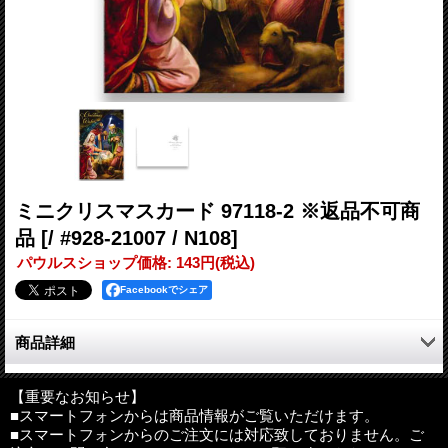
ミニクリスマスカード 97118-2 ※返品不可商
品
[/ #928-21007 / N108]
パウルスショップ価格
:
143円
(税込)
Facebookでシェア
商品詳細
ミニクリスマスカードです。
【重要なお知らせ】
■スマートフォンからは商品情報がご覧いただけます。
サイズ：135×85mm（二つ折りの状態）
■スマートフォンからのご注文には対応致しておりません。ご
その他：白の封筒付き