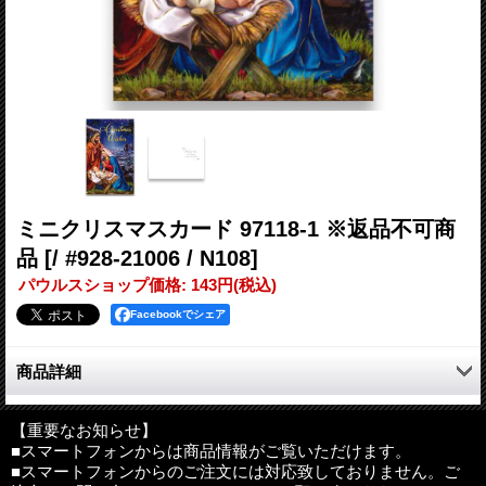
ミニクリスマスカード 97118-1 ※返品不可商
品
[/ #928-21006 / N108]
パウルスショップ価格
:
143円
(税込)
Facebookでシェア
商品詳細
ミニクリスマスカードです。
【重要なお知らせ】
■スマートフォンからは商品情報がご覧いただけます。
サイズ：135×85mm（二つ折りの状態）
■スマートフォンからのご注文には対応致しておりません。ご
その他：白の封筒付き