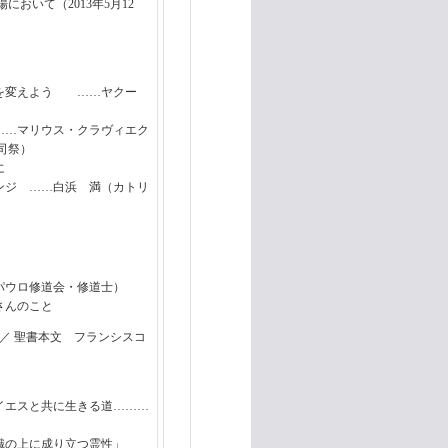
おいて（2013年5月12
を変えよう ……ヤクー
…マリウス・クラヴィエク
司祭）
に
ジ ……白浜 満（カトリ
聖パウロ修道会・修道士）
んのこと
 ／ 聖書本文 フランシスコ
イエスと共に生きる道………
の上に成り立つ霊性」