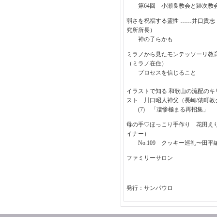
第64回 小瀬良教会と跡次教
弱さを祝福する霊性 ……井口貴志
究所所長）
神の子らかも
ミラノから見たモンテッソーリ教
（ミラノ在住）
プロセスを信じること
イラストで知る 和歌山の流配の
スト 川口昭人神父（長崎/俵町教
(7) 「凄惨極まる再招集」
母の手♡ほっこり手作り 花田え
イナー）
No.109 クッキー巡礼〜田平
ファミリーサロン
発行：サンパウロ