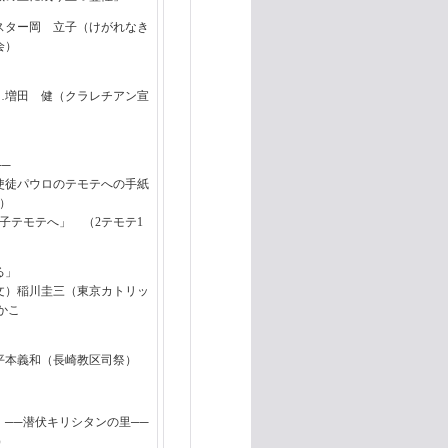
スター岡 立子（けがれなき
会）
…増田 健（クラレチアン宣
──
モテへの手紙
）
テモテへ」 （2テモテ1
る」
（東京カトリッ
かこ
平本義和（長崎教区司祭）
──潜伏キリシタンの里──
）