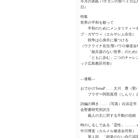
今月の表紙 バチカンの聖ペトロ広場に
日）
特集
世界の平和を願って
平和のためにメンタリティー
ブ・ガザウィ（エルサレム在住）
戦争は心身共に傷つける …
（ウクライナ在住/聖パウロ修道会
「核兵器のない世界」のため
「ともに歩む」二つのチャレン
ック広島教区司祭）
―連載―
おでかけTomaP ……大川 豊（
ブラザー阿部真理（しんり）さ
詩編の輝き ……（写真）白浜定市
会聖書研究所訳注
義人の主に対する不動の信頼
時のしるしである「霊性」………
中川博道（カルメル修道会司祭）
第１回 「錯覚のない自己認識