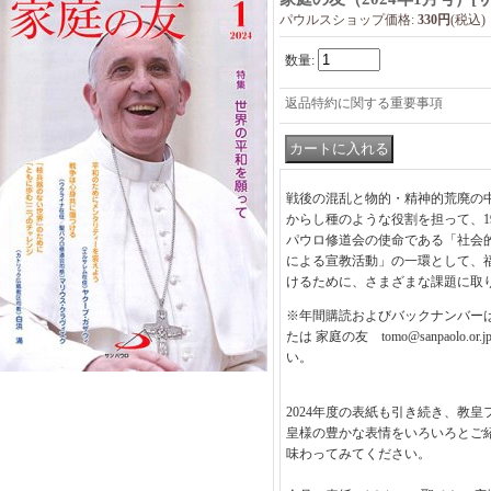
パウルスショップ価格
:
330円
(税込)
数量
:
返品特約に関する重要事項
戦後の混乱と物的・精神的荒廃の
からし種のような役割を担って、1
パウロ修道会の使命である「社会
による宣教活動」の一環として、
けるために、さまざまな課題に取
※年間購読およびバックナンバー
たは 家庭の友 tomo@sanpaolo.
い。
2024年度の表紙も引き続き、教
皇様の豊かな表情をいろいろとご
味わってみてください。