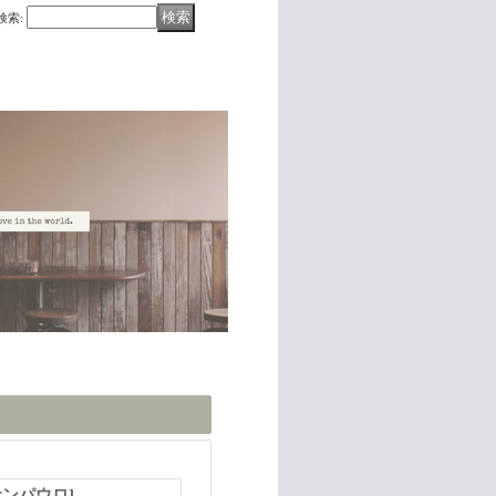
検索
:
サンパウロ
]