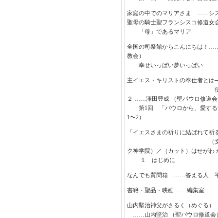
家庭の中でのマリアさま ……シ
聖母の騎士聖フランシスコ修道女
「母」であるマリア
全国の司祭館からこんにちは！…
教会）
幸せいっぱい夢いっぱい
主イエス・キリストの奉仕者とは
使徒パウロのテ
２ ……澤田豊成 （聖パウロ修道会
第1回 「パウロから、愛する子
1〜2）
「イエスさまの祈りに結ばれて祈
（文）稲川圭三
ク神学院）／（カット）はせがわ 
１ はじめに
なんでも質問箱 ……答える人 
書籍・聖品・映画 ……編集室
山内堅治神父がさるく（めぐる） 
……山内堅治 （聖パウロ修道会