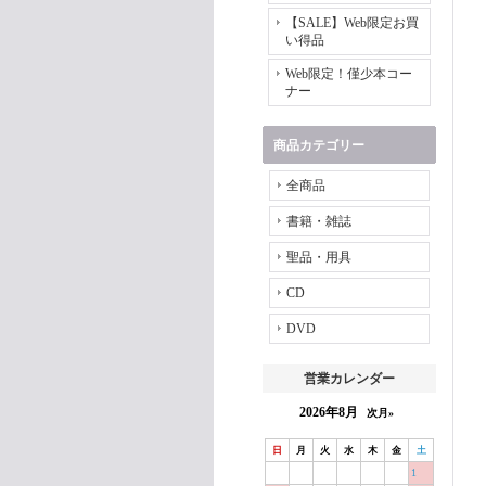
【SALE】Web限定お買
い得品
Web限定！僅少本コー
ナー
商品カテゴリー
全商品
書籍・雑誌
聖品・用具
CD
DVD
営業カレンダー
2026年8月
次月»
日
月
火
水
木
金
土
1