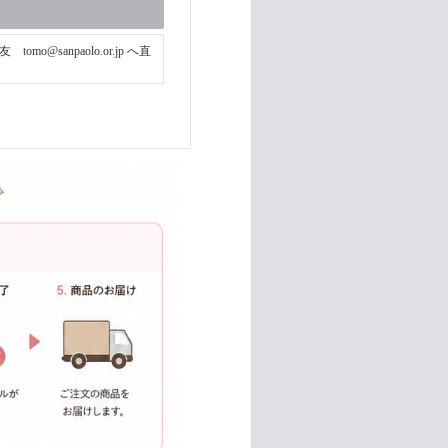
anpaolo.or.jp へ直