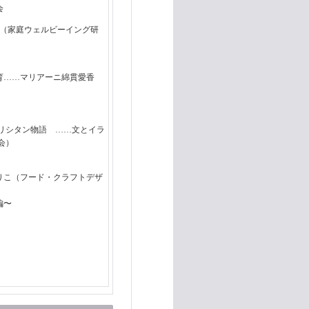
会
 （家庭ウェルビーイング研
育……マリアーニ綿貫愛香
キリシタン物語 ……文とイラ
会）
りこ（フード・クラフトデザ
編〜