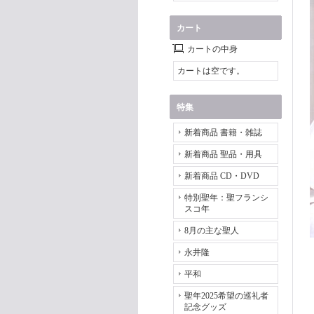
カート
カートの中身
カートは空です。
特集
新着商品 書籍・雑誌
新着商品 聖品・用具
新着商品 CD・DVD
特別聖年：聖フランシ
スコ年
8月の主な聖人
永井隆
平和
聖年2025希望の巡礼者
記念グッズ