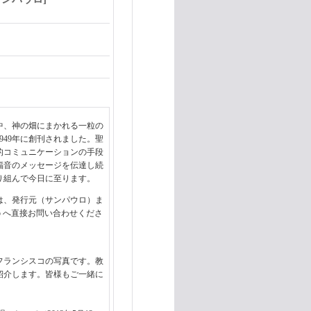
中、神の畑にまかれる一粒の
949年に創刊されました。聖
的コミュニケーションの手段
福音のメッセージを伝達し続
り組んで今日に至ります。
は、
発行元（サンパウロ）ま
or.jp へ直接お問い合わせくださ
皇フランシスコの写真です。教
紹介します。皆様もご一緒に