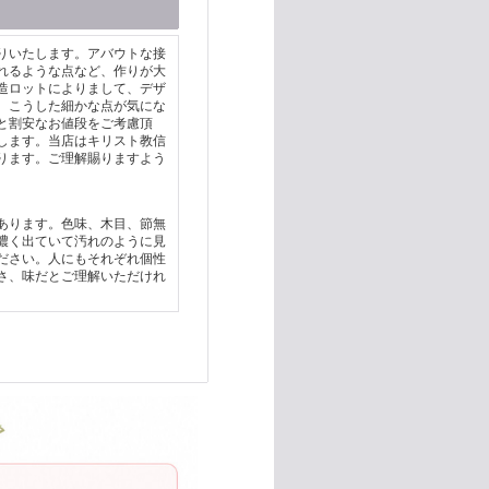
りいたします。アバウトな接
れるような点など、作りが大
造ロットによりまして、デザ
。こうした細かな点が気にな
と割安なお値段をご考慮頂
します。当店はキリスト教信
ります。ご理解賜りますよう
あります。色味、木目、節無
濃く出ていて汚れのように見
ださい。人にもそれぞれ個性
さ、味だとご理解いただけれ