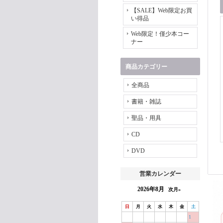
【SALE】Web限定お買
い得品
Web限定！僅少本コー
ナー
商品カテゴリー
全商品
書籍・雑誌
聖品・用具
CD
DVD
営業カレンダー
2026年8月
次月»
日
月
火
水
木
金
土
1