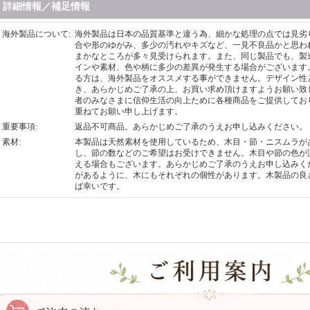
詳細情報／補足情報
海外製品について
:
海外製品は日本の品質基準と違う為、細かな処理の点では見劣
合や形のゆがみ、多少の汚れやキズなど、一見不良品かと思わ
まかなところが多々見受けられます。また、同じ製品でも、製
インや素材、色や柄に多少の差異が発生する場合がございます
る方は、海外製品をオススメする事ができません。デザイン性
き、あらかじめご了承の上、お買い求め頂けますようお願い致
者のみなさまに信仰生活の向上ために各種商品をご提供してお
重ねてお願い申し上げます。
重要事項
:
返品不可商品。あらかじめご了承のうえお申し込みください。
素材
:
本製品は天然素材を使用しているため、木目・節・ニスムラが
し、節の数などのご希望はお受けできません。木目や節の色が
える場合もございます。あらかじめご了承のうえお申し込みく
があるように、木にもそれぞれの個性があります。木製品の良
ば幸いです。