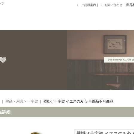
ップ
｜
商品
ご利用案内
お問い合わせ
｜
聖品・用具
>
十字架
｜
壁掛け十字架 イエスのみ心 ※返品不可商品
品詳細
壁掛け十字架 イエスのみ心