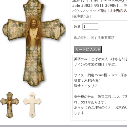
aolo 23025 /#911-20986
]
パウルスショップ価格
:
1,410円
(税込
[在庫数 9点]
数量
:
返品特約に関する重要事項
英字のみことばが大人っぽさを引
ザインの木製壁掛け十字架。
サイズ：約縦25cm×横17.5cm、厚さ0
材質：木材(合板）
製造：イタリア
※合板のため、製造工程において
れ、欠けがあります。
あらかじめご理解のうえ、お求め
します。