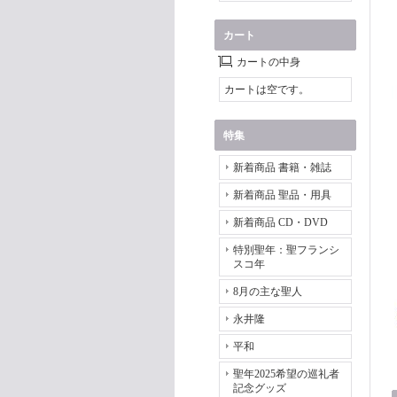
カート
カートの中身
カートは空です。
特集
新着商品 書籍・雑誌
新着商品 聖品・用具
新着商品 CD・DVD
特別聖年：聖フランシ
スコ年
8月の主な聖人
永井隆
平和
聖年2025希望の巡礼者
記念グッズ