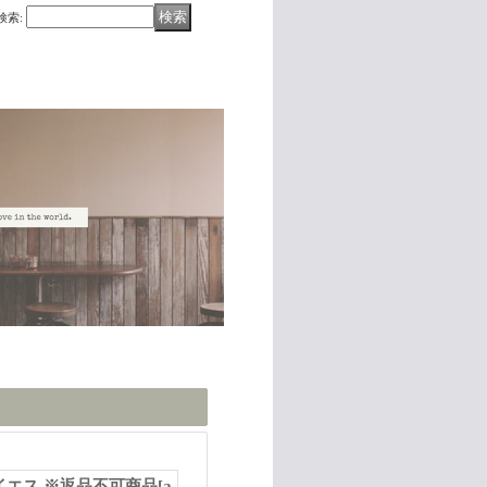
検索
:
イエス ※返品不可商品
[
a