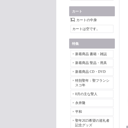
カート
カートの中身
カートは空です。
特集
新着商品 書籍・雑誌
新着商品 聖品・用具
新着商品 CD・DVD
特別聖年：聖フランシ
スコ年
8月の主な聖人
永井隆
平和
聖年2025希望の巡礼者
記念グッズ