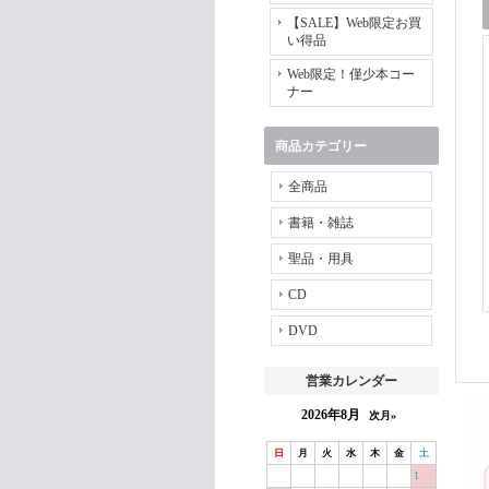
【SALE】Web限定お買
い得品
Web限定！僅少本コー
ナー
商品カテゴリー
全商品
書籍・雑誌
聖品・用具
CD
DVD
営業カレンダー
2026年8月
次月»
日
月
火
水
木
金
土
1