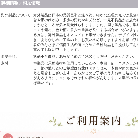
詳細情報／補足情報
海外製品について
:
海外製品は日本の品質基準と違う為、細かな処理の点では見劣
合や形のゆがみ、多少の汚れやキズなど、一見不良品かと思わ
まかなところが多々見受けられます。また、同じ製品でも、製
インや素材、色や柄に多少の差異が発生する場合がございます
る方は、海外製品をオススメする事ができません。デザイン性
き、あらかじめご了承の上、お買い求め頂けますようお願い致
者のみなさまに信仰生活の向上ために各種商品をご提供してお
重ねてお願い申し上げます。
重要事項
:
返品不可商品。あらかじめご了承のうえお申し込みください。
素材
:
本製品は天然素材を使用しているため、木目・節・ニスムラが
し、節の数などのご希望はお受けできません。木目や節の色が
える場合もございます。あらかじめご了承のうえお申し込みく
があるように、木にもそれぞれの個性があります。木製品の良
ば幸いです。