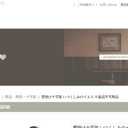
ップ
｜
商品
ご利用案内
お問い合わせ
｜
聖品・用具
>
十字架
｜
壁掛け十字架 いつくしみのイエス ※返品不可商品
品詳細
壁掛け十字架 いつくしみの