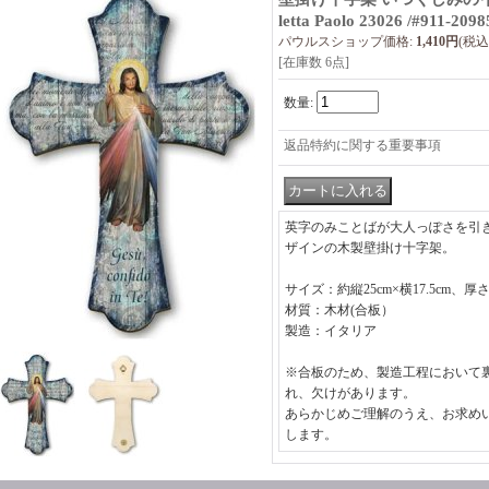
letta Paolo 23026 /#911-2098
パウルスショップ価格
:
1,410円
(税込
[在庫数 6点]
数量
:
返品特約に関する重要事項
英字のみことばが大人っぽさを引
ザインの木製壁掛け十字架。
サイズ：約縦25cm×横17.5cm、厚さ0
材質：木材(合板）
製造：イタリア
※合板のため、製造工程において
れ、欠けがあります。
あらかじめご理解のうえ、お求め
します。