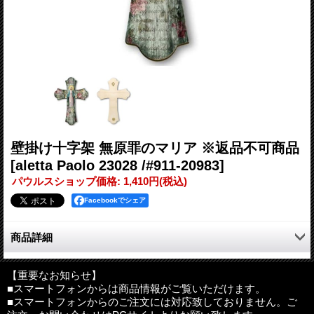
壁掛け十字架 無原罪のマリア ※返品不可商品
[aletta Paolo 23028 /#911-20983]
パウルスショップ価格
:
1,410円
(税込)
Facebookでシェア
商品詳細
英字のみことばが大人っぽさを引き立てる、ヴィンテージ調デザ
インの木製壁掛け十字架。
【重要なお知らせ】
■スマートフォンからは商品情報がご覧いただけます。
■スマートフォンからのご注文には対応致しておりません。ご
サイズ：約縦25cm×横17.5cm、厚さ0.8cm