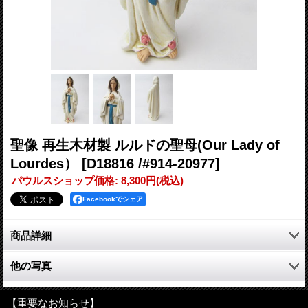
聖像 再生木材製 ルルドの聖母(Our Lady of
Lourdes）
[D18816 /#914-20977]
パウルスショップ価格
:
8,300円
(税込)
Facebookでシェア
商品詳細
再生木材の一種であるポリレジン製木材ペーストを使用した
他の写真
DOLFIの「ルルドの聖母(着色）」。限定品。
1つ1つハンドペインティングです。そのため製品の顔の表情や色
などが、写真と微妙に異なる場合がございます。
【重要なお知らせ】