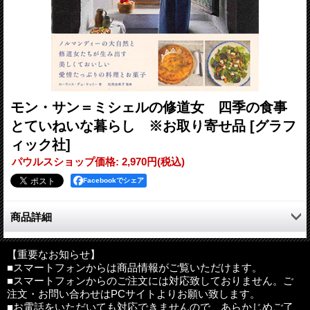
モン・サン＝ミシェルの修道女 四季の食事
とていねいな暮らし ※お取り寄せ品
[グラフ
ィック社]
パウルスショップ価格
:
2,970円
(税込)
Facebookでシェア
商品詳細
世界でもっとも有名なモン・サン＝ミッシェル修道院。修道女た
ちは大自然とともに、あたたかくもていねいな暮らしを送ってい
【重要なお知らせ】
■スマートフォンからは商品情報がご覧いただけます。
ます。彼女たちの日々の食事や立ち居振る舞いは、真の豊かさと
■スマートフォンからのご注文には対応致しておりません。ご
は何かを教えてくれます。
注文・お問い合わせはPCサイトよりお願い致します。
■お電話をいただいても対応できませんので、あらかじめご了