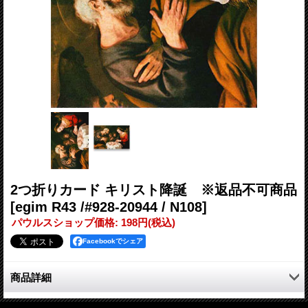
2つ折りカード キリスト降誕 ※返品不可商品
[egim R43 /#928-20944 / N108]
パウルスショップ価格
:
198円
(税込)
Facebookでシェア
商品詳細
イタリア製の聖画2つ折りカード「キリスト降誕（NATIVITA)」。