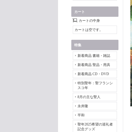
カート
カートの中身
カートは空です。
特集
新着商品 書籍・雑誌
新着商品 聖品・用具
新着商品 CD・DVD
特別聖年：聖フランシ
スコ年
8月の主な聖人
永井隆
平和
聖年2025希望の巡礼者
記念グッズ