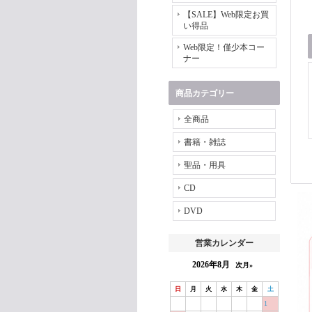
【SALE】Web限定お買
い得品
Web限定！僅少本コー
ナー
商品カテゴリー
全商品
書籍・雑誌
聖品・用具
CD
DVD
営業カレンダー
2026年8月
次月»
日
月
火
水
木
金
土
1