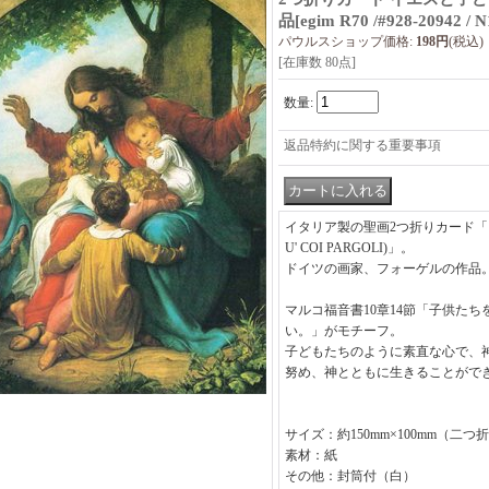
品
[
egim R70 /#928-20942 / 
パウルスショップ価格
:
198円
(税込)
[在庫数 80点]
数量
:
返品特約に関する重要事項
イタリア製の聖画2つ折りカード「
U' COI PARGOLI)」。
ドイツの画家、フォーゲルの作品
マルコ福音書10章14節「子供た
い。」がモチーフ。
子どもたちのように素直な心で、
努め、神とともに生きることがで
サイズ：約150mm×100mm（二
素材：紙
その他：封筒付（白）