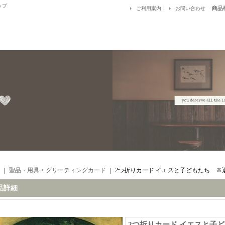
ップ
｜
商品
ご利用案内
お問い合わせ
｜
聖品・用具
>
グリーティングカード
｜
2つ折りカード イエスと子どもたち ※
品詳細
2つ折りカード イエスと子