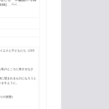
N108
]
イエスと子どもたち（GES
。
ちを私のところに来させなさ
神に望まれるものになろうと
きますように。
つ折りの状態）