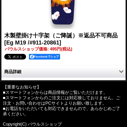
木製壁掛け十字架（ご降誕）※返品不可商品
[Eg M19 /#911-20861]
パウルスショップ価格
:
495円
(税込)
Facebookでシェア
商品詳細
木製壁掛け十字架。
ご降誕の場面がかわいらしいイラストで描かれています。
【重要なお知らせ】
■スマートフォンからは商品情報がご覧いただけます。
クリスマスの贈り物にもおすすめです。
■スマートフォンからのご注文には対応致しておりません。ご
注文・お問い合わせはPCサイトよりお願い致します。
■お電話をいただいても対応できませんので、あらかじめご了
サイズ：約縦13cm×横９cm、厚さ0.3cm
承ください。
材質：木材
製造：イタリア
Copyright(C) パウルスショップ