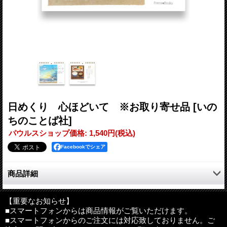
日めくり 心ほどいて ※お取り寄せ品
[いの
ちのことば社]
パウルスショップ価格
:
1,540円
(税込)
Facebookでシェア
商品詳細
やさしい絵とことばで心がやすらぐ毎日を
【重要なお知らせ】
■スマートフォンからは商品情報がご覧いただけます。
ディボーション誌「manna」の表紙を彩った温かみのあるちぎり
■スマートフォンからのご注文には対応致しておりません。ご
絵と詩、日常語訳聖書（リビングバイブル）を毎日味わう。卓上