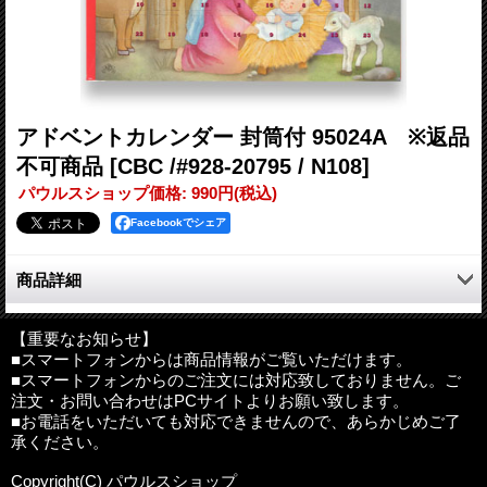
アドベントカレンダー 封筒付 95024A ※返品
不可商品
[CBC /#928-20795 / N108]
パウルスショップ価格
:
990円
(税込)
Facebookでシェア
商品詳細
小さな小窓に付いた数字の日に開けていき、クリスマスまでの日
を心静かにカウントします。
【重要なお知らせ】
■スマートフォンからは商品情報がご覧いただけます。
クリスマスカードとして12月までに是非送ってください。
■スマートフォンからのご注文には対応致しておりません。ご
注文・お問い合わせはPCサイトよりお願い致します。
サイズ：アドベントカレンダー27×27cm、封筒28×28cm
■お電話をいただいても対応できませんので、あらかじめご了
輸入国：北アイルランド
承ください。
海外製品について
:
海外製品は日本の品質基準と違う為、細かな
Copyright(C) パウルスショップ
処理の点では見劣りいたします。アバウトな接合や形のゆがみ、