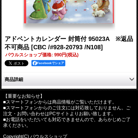
アドベントカレンダー 封筒付 95023A ※返品
不可商品
[CBC /#928-20793 /N108]
パウルスショップ価格
:
990円
(税込)
Facebookでシェア
商品詳細
小さな小窓に付いた数字の日に開けていき、クリスマスまでの日
を心静かにカウントします。
【重要なお知らせ】
■スマートフォンからは商品情報がご覧いただけます。
クリスマスカードとして12月までに是非送ってください。
■スマートフォンからのご注文には対応致しておりません。ご
注文・お問い合わせはPCサイトよりお願い致します。
サイズ：アドベントカレンダー27×27cm、封筒28×28cm
■お電話をいただいても対応できませんので、あらかじめご了
輸入国：北アイルランド
承ください。
海外製品について
:
海外製品は日本の品質基準と違う為、細かな
Copyright(C) パウルスショップ
処理の点では見劣りいたします。アバウトな接合や形のゆがみ、