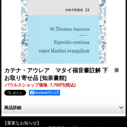
カテナ・アウレア マタイ福音書註解 下 ※
お取り寄せ品
[知泉書館]
パウルスショップ価格
:
7,700円
(税込)
Facebookでシェア
商品詳細
「カテナ・アウレア」（黄金の鎖）は正式には『四福音書連続註
解』と言う。トマスがラテン教父（22名）とギリシア教父（57
【重要なお知らせ】