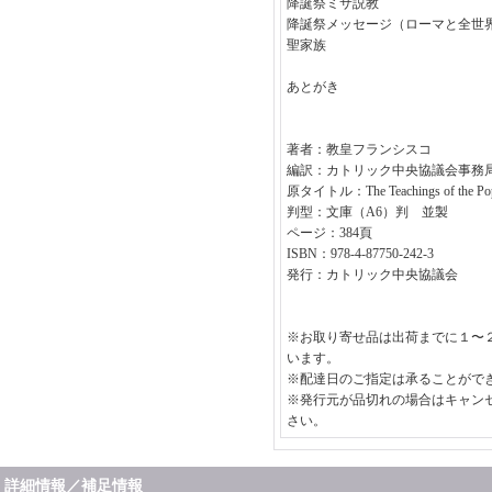
降誕祭ミサ説教
降誕祭メッセージ（ローマと全世
聖家族
あとがき
著者：教皇フランシスコ
編訳：カトリック中央協議会事務
原タイトル：The Teachings of the Pope 
判型：文庫（A6）判 並製
ページ：384頁
ISBN：978-4-87750-242-3
発行：カトリック中央協議会
※お取り寄せ品は出荷までに１〜
います。
※配達日のご指定は承ることがで
※発行元が品切れの場合はキャン
さい。
詳細情報／補足情報