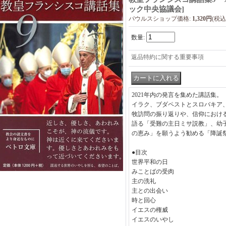
ック中央協議会
]
パウルスショップ価格
:
1,320円
(税込
数量
:
返品特約に関する重要事項
2021年内の発言を集めた講話集。
イラク、ブダペストとスロバキア
牧訪問の振り返りや、信仰におけ
語る「受難の主日ミサ説教」、幼
の恵み」を願うよう勧める「降誕
●目次
世界平和の日
みことばの受肉
主の洗礼
主との出会い
時と回心
イエスの権威
イエスのいやし