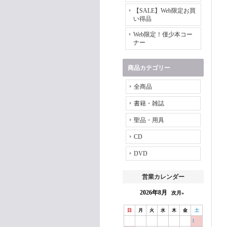
【SALE】Web限定お買
い得品
Web限定！僅少本コー
ナー
商品カテゴリー
全商品
書籍・雑誌
聖品・用具
CD
DVD
営業カレンダー
2026年8月
次月»
日
月
火
水
木
金
土
1