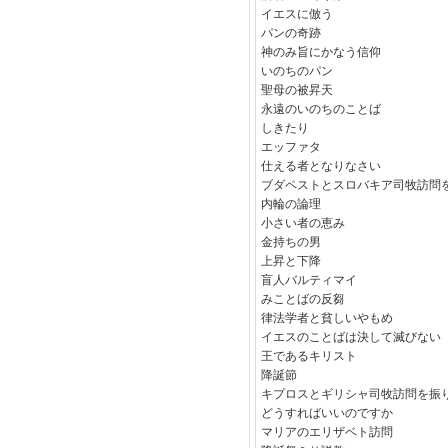
イエスに倣う
パンの奇跡
神のみ旨にかなう信仰
いのちのパン
聖母の被昇天
永遠のいのちのことば
しきたり
エッファタ
仕える者となりなさい
ブダペストとスロバキア司牧訪問
内輪の論理
小さい者の恵み
金持ちの男
上昇と下降
盲人バルティマイ
みことばの反芻
律法学者と貧しいやもめ
イエスのことばは決して滅びない
王であるキリスト
降誕節
キプロスとギリシャ司牧訪問を振
どうすればいいのですか
マリアのエリザベト訪問