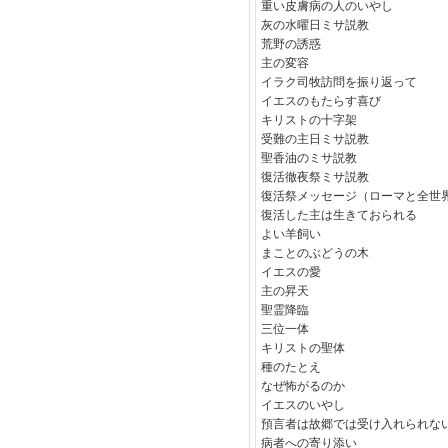
重い皮膚病の人のいやし
灰の水曜日ミサ説教
荒野の誘惑
主の変容
イラク司牧訪問を振り返って
イエスのもたらす喜び
キリストの十字架
受難の主日ミサ説教
聖香油のミサ説教
復活徹夜祭ミサ説教
復活祭メッセージ（ローマと全世
復活した主は生きておられる
よい羊飼い
まことのぶどうの木
イエスの愛
主の昇天
聖霊降臨
三位一体
キリストの聖体
種のたとえ
なぜ怖がるのか
イエスのいやし
預言者は故郷では受け入れられな
病者への寄り添い