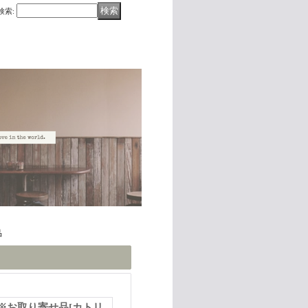
検索
:
品
※お取り寄せ品
[
カトリ