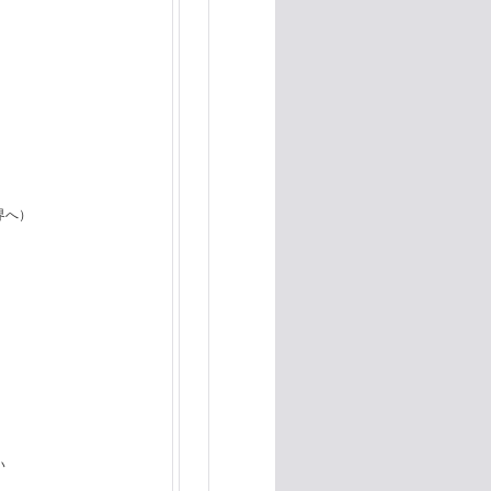
界へ）
い