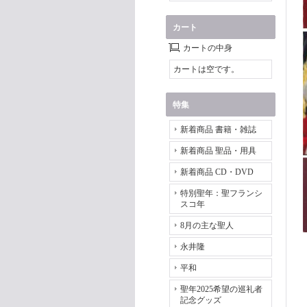
カート
カートの中身
カートは空です。
特集
新着商品 書籍・雑誌
新着商品 聖品・用具
新着商品 CD・DVD
特別聖年：聖フランシ
スコ年
8月の主な聖人
永井隆
平和
聖年2025希望の巡礼者
記念グッズ