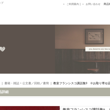
ップ
｜
商品
ご利用案内
お問い合わせ
｜
書籍・雑誌
>
公文書／回勅／書簡
｜
教皇フランシスコ講話集9 ※お取り寄せ
品詳細
教皇フランシスコ講話集9 