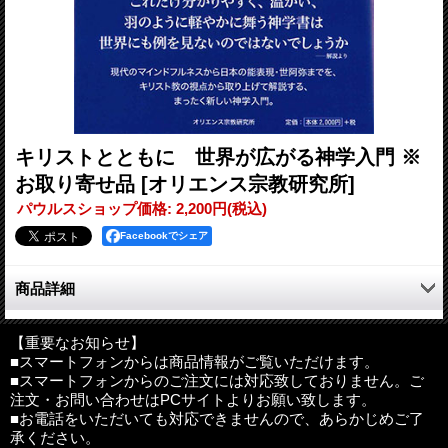
キリストとともに 世界が広がる神学入門 ※
お取り寄せ品
[オリエンス宗教研究所]
パウルスショップ価格
:
2,200円
(税込)
Facebookでシェア
商品詳細
現代のマインドフルネスから日本の能表現・世阿弥までを、キリ
スト教の視点から取り上げて解説する、まったく新しい神学入
【重要なお知らせ】
■スマートフォンからは商品情報がご覧いただけます。
門。
■スマートフォンからのご注文には対応致しておりません。ご
注文・お問い合わせはPCサイトよりお願い致します。
これだけ分かりやすく、温かい、羽のように軽やかに舞う神学書
■お電話をいただいても対応できませんので、あらかじめご了
は世界にも例を見ないのではないでしょうか（「解説」より）
承ください。