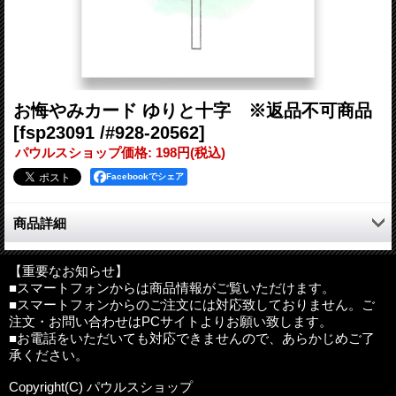
お悔やみカード ゆりと十字 ※返品不可商品
[fsp23091 /#928-20562]
パウルスショップ価格
:
198円
(税込)
Facebookでシェア
商品詳細
水彩の優しいタッチで描かれた草花のお悔やみカードです。
【重要なお知らせ】
■スマートフォンからは商品情報がご覧いただけます。
明るく美しい春が、飛び交う鳥や満開の桜で力強く表現されてい
■スマートフォンからのご注文には対応致しておりません。ご
ます。
注文・お問い合わせはPCサイトよりお願い致します。
■お電話をいただいても対応できませんので、あらかじめご了
カードの中のメッセージ：
承ください。
父よ わたしに与えてくださった人びとを
わたしのいる所に共におらせてください
Copyright(C) パウルスショップ