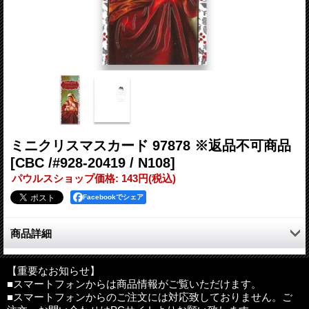
ミニクリスマスカード 97878 ※返品不可商品
[CBC /#928-20419 / N108]
パウルスショップ価格
:
143円
(税込)
Facebookでシェア
商品詳細
長方形のミニクリスマスカードです。
【重要なお知らせ】
■スマートフォンからは商品情報がご覧いただけます。
サイズ：約190mm×75mm（二つ折りの状態）
■スマートフォンからのご注文には対応致しておりません。ご
その他：封筒付き(白色）