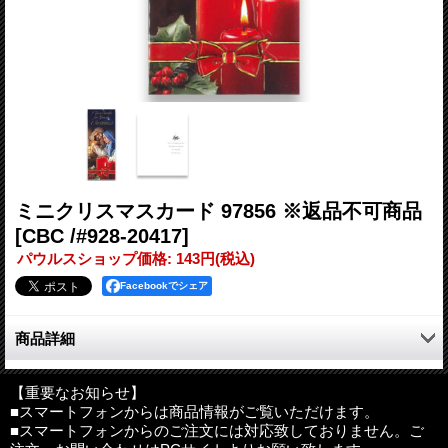
ミニクリスマスカード 97856 ※返品不可商品
[CBC /#928-20417]
パウルスショップ価格
:
143円
(税込)
Facebookでシェア
商品詳細
長方形のミニクリスマスカードです。
【重要なお知らせ】
■スマートフォンからは商品情報がご覧いただけます。
サイズ：約190mm×75mm（二つ折りの状態）
■スマートフォンからのご注文には対応致しておりません。ご
その他：封筒付き(白色）