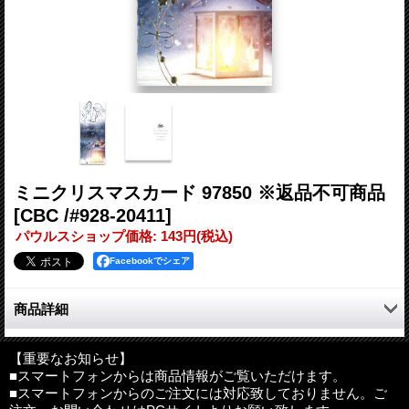
ミニクリスマスカード 97850 ※返品不可商品
[CBC /#928-20411]
パウルスショップ価格
:
143円
(税込)
Facebookでシェア
商品詳細
長方形のミニクリスマスカードです。
【重要なお知らせ】
■スマートフォンからは商品情報がご覧いただけます。
サイズ：約190mm×75mm（二つ折りの状態）
■スマートフォンからのご注文には対応致しておりません。ご
その他：封筒付き(白色）