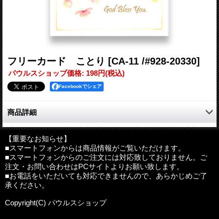
フリーカード ことり
[CA-11 /#928-20330]
パウルスショップ価格
:
198円
(税込)
Facebookでシェア
商品詳細
可愛らしいどうぶつのイラストのフリーカード。
【重要なお知らせ】
■スマートフォンからは商品情報がご覧いただけます。
サイズ：135×95mm (二つ折りの状態）
■スマートフォンからのご注文には対応致しておりません。ご
材質：紙
注文・お問い合わせはPCサイトよりお願い致します。
その他：中紙、定型封筒付(クリーム色）
■お電話をいただいても対応できませんので、あらかじめご了
製造：日本製
承ください。
内容について
:
紙製品なので、仕様に差し支えない範囲で、多少
Copyright(C) パウルスショップ
の折れやシワ、 凸凹がある場合があります。