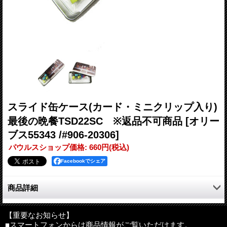
スライド缶ケース(カード・ミニクリップ入り)
最後の晩餐TSD22SC ※返品不可商品
[オリー
ブス55343 /#906-20306]
パウルスショップ価格
:
660円
(税込)
Facebookでシェア
商品詳細
聖句カード（５枚）といろいろなクリップが入っています。
聖句はヨハネ13：34
【重要なお知らせ】
■スマートフォンからは商品情報がご覧いただけます。