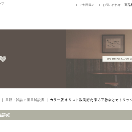
ップ
｜
商品
ご利用案内
お問い合わせ
｜
書籍・雑誌
>
聖書解説書
｜
カラー版 キリスト教美術史 東方正教会とカトリッ
品詳細