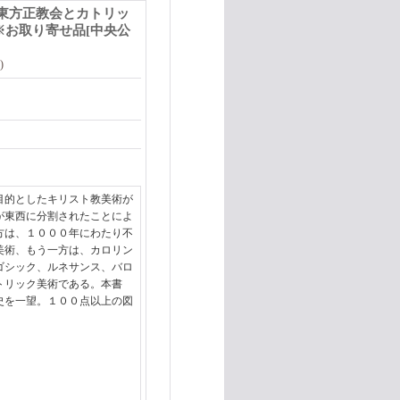
 東方正教会とカトリッ
※お取り寄せ品
[
中央公
)
目的としたキリスト教美術が
が東西に分割されたことによ
方は、１０００年にわたり不
美術、もう一方は、カロリン
ゴシック、ルネサンス、バロ
トリック美術である。本書
史を一望。１００点以上の図