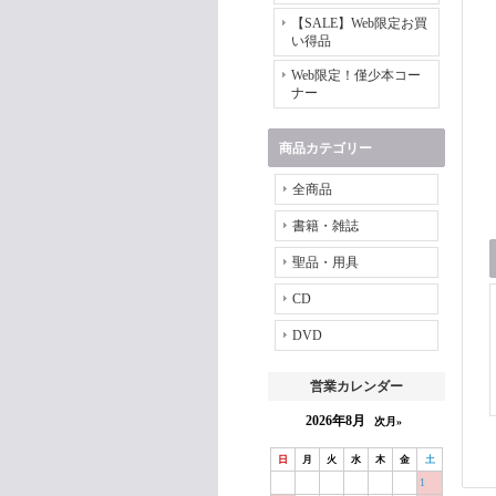
【SALE】Web限定お買
い得品
Web限定！僅少本コー
ナー
商品カテゴリー
全商品
書籍・雑誌
聖品・用具
CD
DVD
営業カレンダー
2026年8月
次月»
日
月
火
水
木
金
土
1