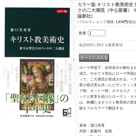
カラー版 キリスト教美術史
クの二大潮流（中公新書） 
論新社
]
パウルスショップ価格
:
1,056円
(税込
数量
:
返品特約に関する重要事項
ローマ帝国下、信仰表示や葬礼を
成立。やがて４世紀にローマ帝国
って、二大潮流が形成される。一
変の様式美を誇ったビザンティン
グ朝、オットー朝、ロマネスク、
ックと変革を続けたローマン・カ
は、絢爛たるキリスト教美術の歴
版をフルカラーで解説する。
著者：瀧口美香
判型：新書判 並製