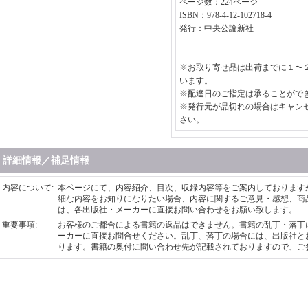
ページ数：224ページ
ISBN：978-4-12-102718-4
発行：中央公論新社
※お取り寄せ品は出荷までに１〜
います。
※配達日のご指定は承ることがで
※発行元が品切れの場合はキャン
さい。
詳細情報／補足情報
内容について
:
本ページにて、内容紹介、目次、収録内容等をご案内しております
細な内容をお知りになりたい場合、内容に関するご意見・感想、商
は、各出版社・メーカーに直接お問い合わせをお願い致します。
重要事項
:
お客様のご都合による書籍の返品はできません。書籍の乱丁・落丁
ーカーに直接お問合せください。乱丁、落丁の場合には、出版社と
ります。書籍の奥付に問い合わせ先が記載されておりますので、ご