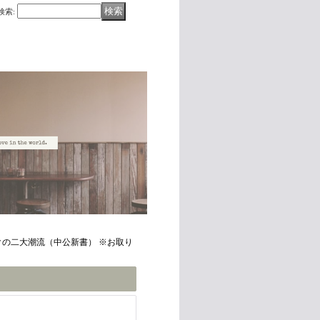
検索
:
クの二大潮流（中公新書） ※お取り