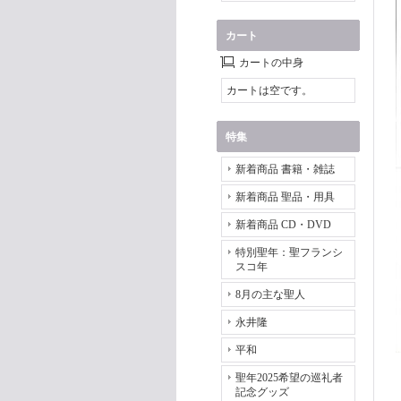
カート
カートの中身
カートは空です。
特集
新着商品 書籍・雑誌
新着商品 聖品・用具
新着商品 CD・DVD
特別聖年：聖フランシ
スコ年
8月の主な聖人
永井隆
平和
聖年2025希望の巡礼者
記念グッズ