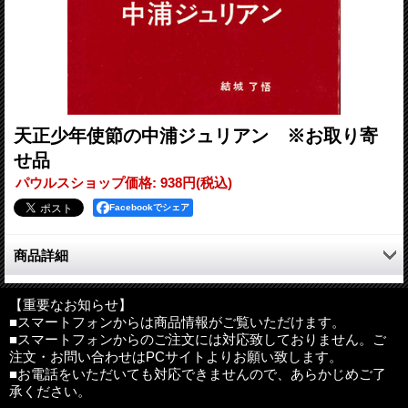
天正少年使節の中浦ジュリアン ※お取り寄
せ品
パウルスショップ価格
:
938円
(税込)
Facebookでシェア
商品詳細
《天正遣欧使節》の一人で、司祭となり、1633年、西坂で殉教し
た《中浦ジュリアン》の生涯を辿る。
【重要なお知らせ】
■スマートフォンからは商品情報がご覧いただけます。
■スマートフォンからのご注文には対応致しておりません。ご
注文・お問い合わせはPCサイトよりお願い致します。
著者：結城了悟
■お電話をいただいても対応できませんので、あらかじめご了
判型：B6判 並製
承ください。
ページ数：128ページ