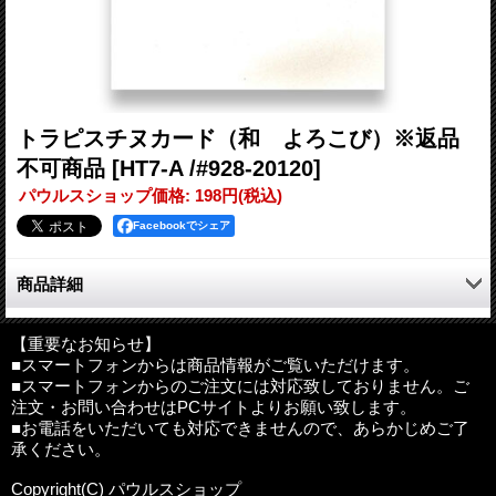
トラピスチヌカード（和 よろこび）※返品
不可商品
[HT7-A /#928-20120]
パウルスショップ価格
:
198円
(税込)
Facebookでシェア
商品詳細
函館のトラピスチヌ修道院で作られたみことばカード。
絵柄はウメ。
【重要なお知らせ】
■スマートフォンからは商品情報がご覧いただけます。
■スマートフォンからのご注文には対応致しておりません。ご
注文・お問い合わせはPCサイトよりお願い致します。
サイズ：縦15.0cm×横10.3cm（二つ折りの状態）
■お電話をいただいても対応できませんので、あらかじめご了
その他：封筒付（白色）
承ください。
製造：日本
Copyright(C) パウルスショップ